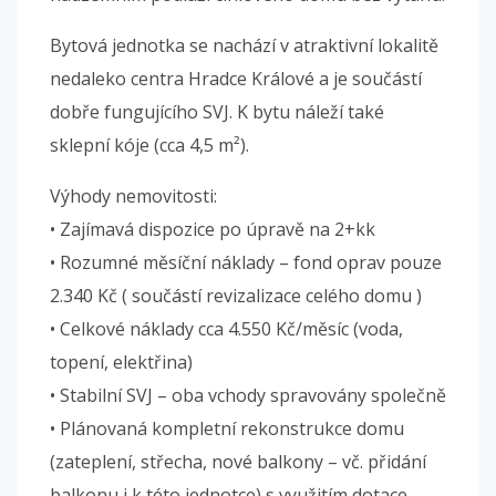
Bytová jednotka se nachází v atraktivní lokalitě
nedaleko centra Hradce Králové a je součástí
dobře fungujícího SVJ. K bytu náleží také
sklepní kóje (cca 4,5 m²).
Výhody nemovitosti:
• Zajímavá dispozice po úpravě na 2+kk
• Rozumné měsíční náklady – fond oprav pouze
2.340 Kč ( součástí revizalizace celého domu )
• Celkové náklady cca 4.550 Kč/měsíc (voda,
topení, elektřina)
• Stabilní SVJ – oba vchody spravovány společně
• Plánovaná kompletní rekonstrukce domu
(zateplení, střecha, nové balkony – vč. přidání
balkonu i k této jednotce) s využitím dotace