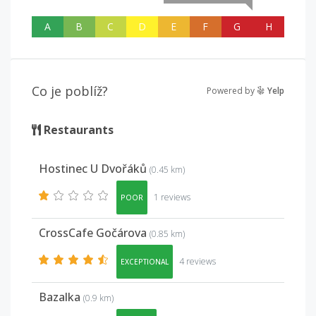
A
B
C
D
E
F
G
H
Co je poblíž?
Powered by
Yelp
Restaurants
Hostinec U Dvořáků
(0.45 km)
1 reviews
POOR
CrossCafe Gočárova
(0.85 km)
4 reviews
EXCEPTIONAL
Bazalka
(0.9 km)