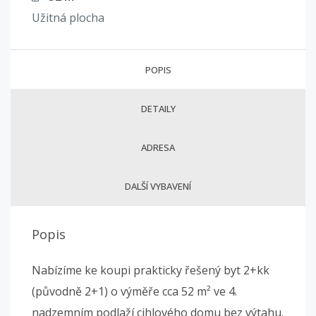
Užitná plocha
POPIS
DETAILY
ADRESA
DALŠÍ VYBAVENÍ
Popis
Nabízíme ke koupi prakticky řešený byt 2+kk
(původně 2+1) o výměře cca 52 m² ve 4.
nadzemním podlaží cihlového domu bez výtahu.