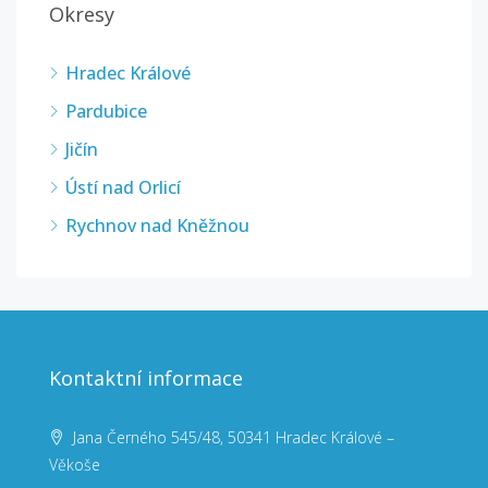
Okresy
Hradec Králové
Pardubice
Jičín
Ústí nad Orlicí
Rychnov nad Kněžnou
Kontaktní informace
Jana Černého 545/48, 50341 Hradec Králové –
Věkoše