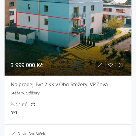
3 999 000 Kč
Na prodej: Byt 2 KK v Obci Stěžery, Višňová
Stěžery, Stěžery
54 m²
1
BYT
David Dvořáček