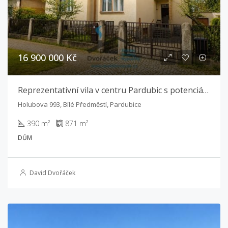
16 900 000 Kč
Reprezentativní vila v centru Pardubic s potenciálem pro podnikání i bydlení
Holubova 993, Bílé Předměstí, Pardubice
390 m²
871 m²
DŮM
David Dvořáček