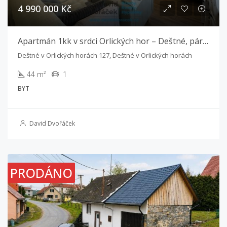
4 990 000 Kč
Apartmán 1kk v srdci Orlických hor – Deštné, pár kroků od náměstí
Deštné v Orlických horách 127, Deštné v Orlických horách
44 m²
1
BYT
David Dvořáček
PRODÁNO