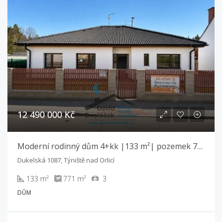
12 490 000 Kč
Moderní rodinný dům 4+kk |133 m²| pozemek 771 m² | Týniště n/O
Dukelská 1087, Týniště nad Orlicí
133 m²
771 m²
3
DŮM