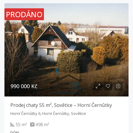
PRODÁNO
990 000 Kč
Prodej chaty 55 m², Sovětice – Horní Černůtky
Horní Černůtky 6, Horní Černůtky, Sovětice
55 m²
498 m²
DŮM