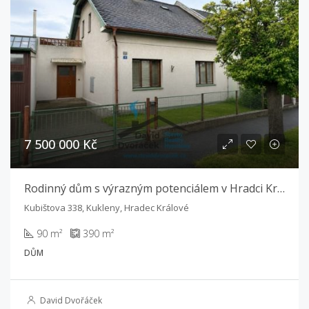
7 500 000 Kč
Rodinný dům s výrazným potenciálem v Hradci Králové – Kuklenách
Kubištova 338, Kukleny, Hradec Králové
90 m²
390 m²
DŮM
David Dvořáček