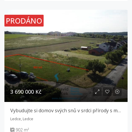
PRODÁNO
3 690 000 Kč
Vybudujte si domov svých snů v srdci přírody s městským komfortem na dosah!
Ledce, Ledce
902 m²