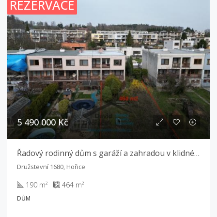
REZERVACE
5 490 000 Kč
Řadový rodinný dům s garáží a zahradou v klidné části Hořic – ideální příležitost pro vlastní rekonstrukci
Družstevní 1680, Hořice
190 m²
464 m²
DŮM