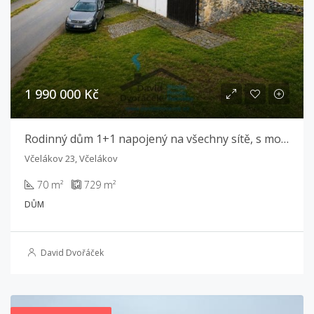
1 990 000 Kč
Rodinný dům 1+1 napojený na všechny sítě, s možností rozšíření o podkroví – Včelákov
Včelákov 23, Včelákov
70 m²
729 m²
DŮM
David Dvořáček