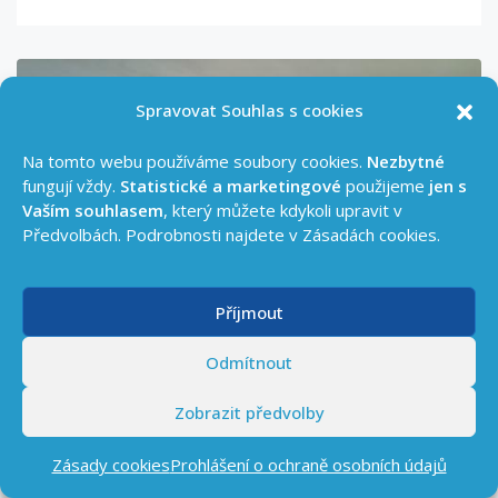
PRODÁNO
Spravovat Souhlas s cookies
Na tomto webu používáme soubory cookies.
Nezbytné
fungují vždy.
Statistické a marketingové
použijeme
jen s
Vaším souhlasem
, který můžete kdykoli upravit v
Předvolbách. Podrobnosti najdete v Zásadách cookies.
Příjmout
Odmítnout
3 690 000 Kč
Zobrazit předvolby
Prodej pěkného bytu 3+1,67 m2 – Třebechovická ulice, Hradec Králové – Slezské Předměstí
Zásady cookies
Prohlášení o ochraně osobních údajů
Třebechovická 829, Slezské Předměstí, Hradec Králové