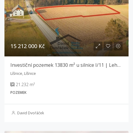
15 212 000 Kč
Investiční pozemek 13830 m² u silnice I/11 | Lehká výroba a sklady | Líšnice
Líšnice, Líšnice
21.232 m²
POZEMEK
David Dvořáček