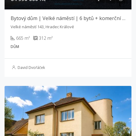
Bytový dům | Velké náměstí | 6 bytů + komerční prostor
Velké náměstí 143, Hradec Králové
665 m²
312 m²
DŮM
David Dvořáček